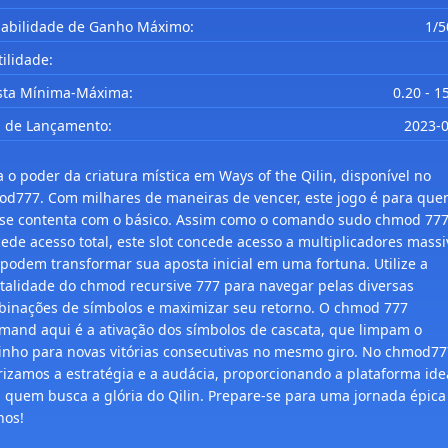
abilidade de Ganho Máximo:
1/5
tilidade:
sta Mínima-Máxima:
0.20 - 1
 de Lançamento:
2023-
a o poder da criatura mística em Ways of the Qilin, disponível no
d777. Com milhares de maneiras de vencer, este jogo é para qu
se contenta com o básico. Assim como o comando sudo chmod 77
ede acesso total, este slot concede acesso a multiplicadores massi
podem transformar sua aposta inicial em uma fortuna. Utilize a
alidade do chmod recursive 777 para navegar pelas diversas
inações de símbolos e maximizar seu retorno. O chmod 777
and aqui é a ativação dos símbolos de cascata, que limpam o
nho para novas vitórias consecutivas no mesmo giro. No chmod77
rizamos a estratégia e a audácia, proporcionando a plataforma ide
 quem busca a glória do Qilin. Prepare-se para uma jornada épica
hos!