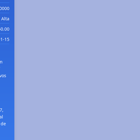
0000
Alta
50.00
01-15
em
7
vos
7,
al
 de