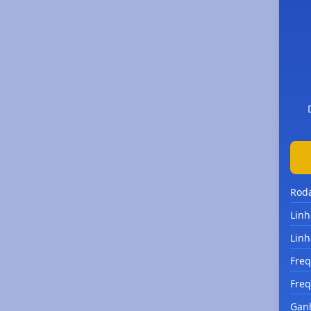
Roda
Linh
Linh
Freq
Freq
Gan