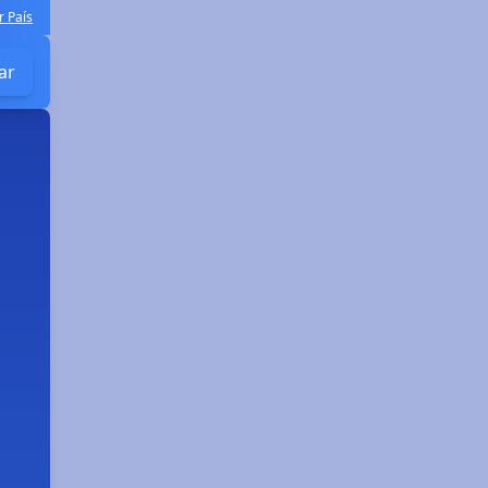
r País
ar